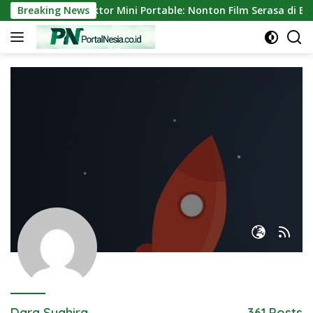
Skip
ew Singkat Proyektor Mini Portable: Nonton Film Serasa di Bios
Breaking News
to
content
Dara Syahira
361 Posts