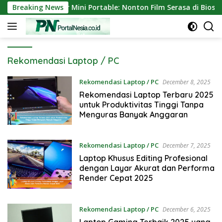
Skip
ngkat Proyektor Mini Portable: Nonton Film Serasa di Bioskop 
Breaking News
to
content
Rekomendasi Laptop / PC
Rekomendasi Laptop / PC
December 8, 2025
Rekomendasi Laptop Terbaru 2025
untuk Produktivitas Tinggi Tanpa
Menguras Banyak Anggaran
Rekomendasi Laptop / PC
December 7, 2025
Laptop Khusus Editing Profesional
dengan Layar Akurat dan Performa
Render Cepat 2025
Rekomendasi Laptop / PC
December 6, 2025
Laptop Gaming Terbaik 2025 yang