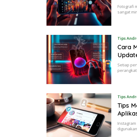
Fotografi 
sangat mi
Tips Andr
Cara M
Updat
Setiap pe
perangkat 
Tips Andr
Tips M
Aplika
Instagram 
digunakan 