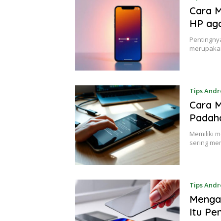
Cara M
HP ag
Pentingny
merupakan
Tips Andr
Cara M
Padaha
Memiliki 
sering mem
Tips Andr
Mengap
Itu Pe