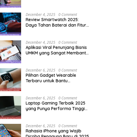
Pengguna Baru
December 4, 2025
0 Comment
Review Smartwatch 2025:
Daya Tahan Baterai dan Fitur
Olahraga Terupdate
December 4, 2025
0 Comment
Aplikasi Viral Penunjang Bisnis
UMKM yang Sangat Membantu
Pemula
December 6, 2025
0 Comment
Pilihan Gadget Wearable
Terbaru untuk Bantu
Tingkatkan Produktivitas
Harian
December 6, 2025
0 Comment
Laptop Gaming Terbaik 2025
yang Punya Performa Tinggi
Tapi Tetap Dingin
December 6, 2025
0 Comment
Rahasia iPhone yang Wajib
Dicoba Pengguna Baru di 2025