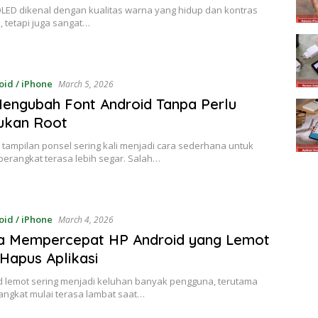
LED dikenal dengan kualitas warna yang hidup dan kontras
i, tetapi juga sangat…
oid / iPhone
March 5, 2026
engubah Font Android Tanpa Perlu
ukan Root
tampilan ponsel sering kali menjadi cara sederhana untuk
erangkat terasa lebih segar. Salah…
oid / iPhone
March 4, 2026
ra Mempercepat HP Android yang Lemot
Hapus Aplikasi
d lemot sering menjadi keluhan banyak pengguna, terutama
angkat mulai terasa lambat saat…