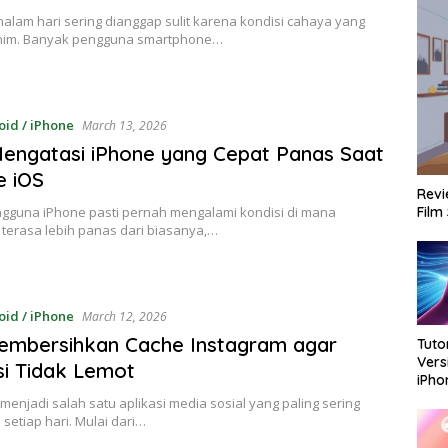
malam hari sering dianggap sulit karena kondisi cahaya yang
nim. Banyak pengguna smartphone…
oid / iPhone
March 13, 2026
engatasi iPhone yang Cepat Panas Saat
e iOS
Revi
Film
ngguna iPhone pasti pernah mengalami kondisi di mana
terasa lebih panas dari biasanya,…
oid / iPhone
March 12, 2026
embersihkan Cache Instagram agar
Tuto
Vers
si Tidak Lemot
iPh
Dan 
menjadi salah satu aplikasi media sosial yang paling sering
setiap hari. Mulai dari…