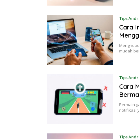
Tips Andr
Cara I
Mengg
Menghubun
mudah berk
Tips Andr
Cara M
Berma
Bermain ga
notifikasi
Tips Andr