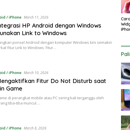
oid / iPhone
March 11, 2026
Car
Widg
ntegrasi HP Android dengan Windows
iPho
unakan Link to Windows
Laya
Este
gkan ponsel Android dengan komputer Windows kini semakin
at fitur Link to Windows. Fitur…
Pal
oid / iPhone
March 10, 2026
engaktifkan Fitur Do Not Disturb saat
in Game
me di perangkat mobile atau PC sering kali terganggu oleh
 yang tiba-tiba muncul….
oid / iPhone
March 8, 2026