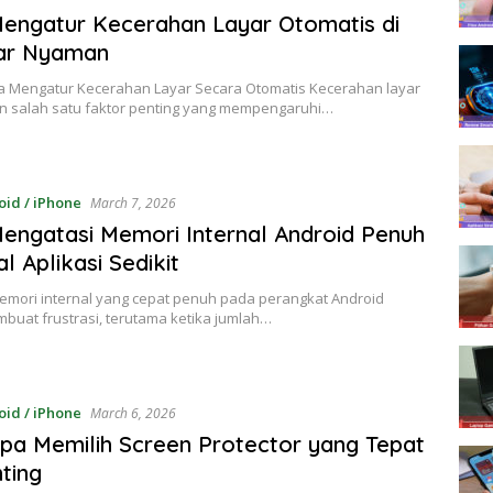
engatur Kecerahan Layar Otomatis di
ar Nyaman
a Mengatur Kecerahan Layar Secara Otomatis Kecerahan layar
 salah satu faktor penting yang mempengaruhi…
oid / iPhone
March 7, 2026
engatasi Memori Internal Android Penuh
l Aplikasi Sedikit
memori internal yang cepat penuh pada perangkat Android
buat frustrasi, terutama ketika jumlah…
oid / iPhone
March 6, 2026
a Memilih Screen Protector yang Tepat
nting