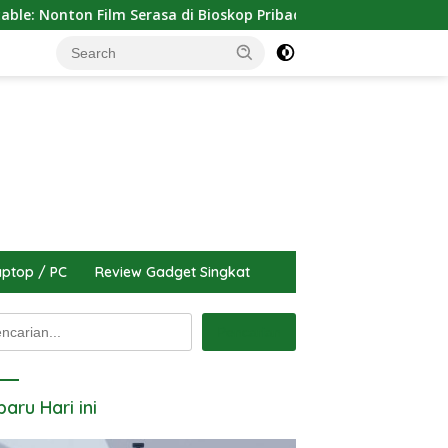
on Film Serasa di Bioskop Pribadi Rumah
Tutorial Cara 
ptop / PC
Review Gadget Singkat
arian
Pencarian
baru Hari ini