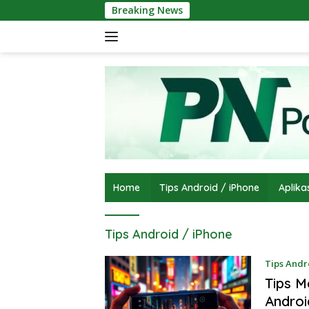
Skip
Breaking News
to
content
Home
Tips Android / iPhone
Aplika
Tips Android / iPhone
Tips Andr
Tips 
Androi