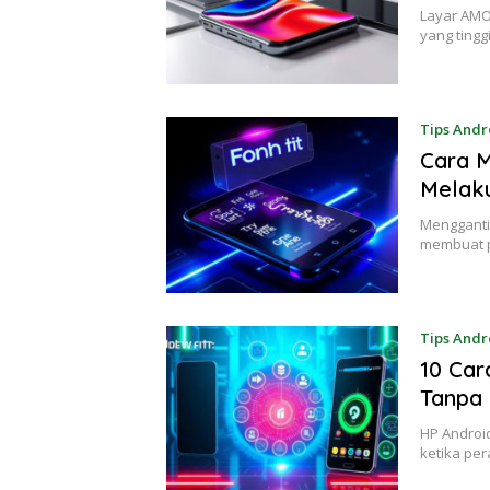
Layar AMO
yang tingg
Tips Andr
Cara M
Melak
Mengganti 
membuat p
Tips Andr
10 Ca
Tanpa 
HP Androi
ketika per