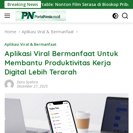
Skip
tor Mini Portable: Nonton Film Serasa di Bioskop Pribadi Ruma
Breaking News
to
content
Home
Aplikasi Viral & Bermanfaat
Aplikasi Viral & Bermanfaat
Aplikasi Viral Bermanfaat Untuk
Membantu Produktivitas Kerja
Digital Lebih Terarah
Dara Syahira
December 27, 2025