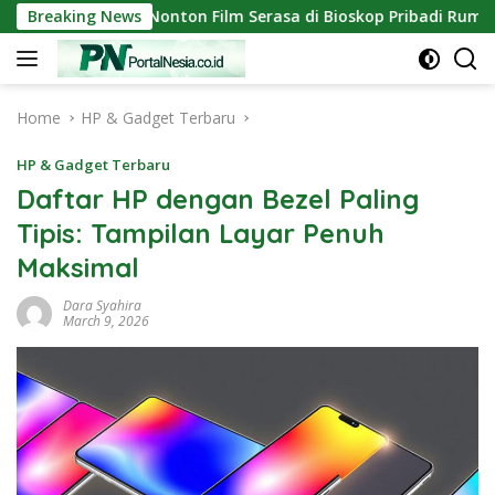
Skip
able: Nonton Film Serasa di Bioskop Pribadi Rumah
Breaking News
Tut
to
content
Home
HP & Gadget Terbaru
HP & Gadget Terbaru
Daftar HP dengan Bezel Paling
Tipis: Tampilan Layar Penuh
Maksimal
Dara Syahira
March 9, 2026