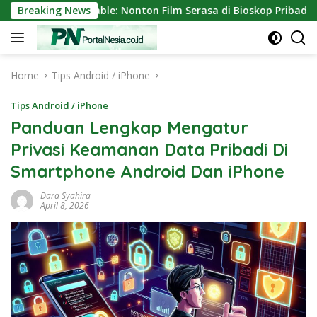
Skip
ni Portable: Nonton Film Serasa di Bioskop Pribadi Rumah
Breaking News
to
content
Home
Tips Android / iPhone
Tips Android / iPhone
Panduan Lengkap Mengatur
Privasi Keamanan Data Pribadi Di
Smartphone Android Dan iPhone
Dara Syahira
April 8, 2026