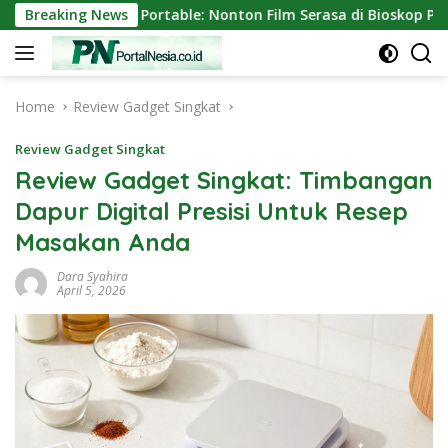
Skip
ektor Mini Portable: Nonton Film Serasa di Bioskop Pribadi Ru
Breaking News
to
content
Home
Review Gadget Singkat
Review Gadget Singkat
Review Gadget Singkat: Timbangan
Dapur Digital Presisi Untuk Resep
Masakan Anda
Dara Syahira
April 5, 2026