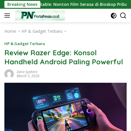
Skip
r Mini Portable: Nonton Film Serasa di Bioskop Pribadi Rumah
Breaking News
to
content
Home
HP & Gadget Terbaru
HP & Gadget Terbaru
Review Razer Edge: Konsol
Handheld Android Paling Powerful
Dara Syahira
March 3, 2026