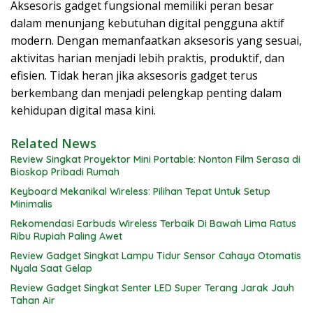
Aksesoris gadget fungsional memiliki peran besar
dalam menunjang kebutuhan digital pengguna aktif
modern. Dengan memanfaatkan aksesoris yang sesuai,
aktivitas harian menjadi lebih praktis, produktif, dan
efisien. Tidak heran jika aksesoris gadget terus
berkembang dan menjadi pelengkap penting dalam
kehidupan digital masa kini.
Related News
Review Singkat Proyektor Mini Portable: Nonton Film Serasa di
Bioskop Pribadi Rumah
Keyboard Mekanikal Wireless: Pilihan Tepat Untuk Setup
Minimalis
Rekomendasi Earbuds Wireless Terbaik Di Bawah Lima Ratus
Ribu Rupiah Paling Awet
Review Gadget Singkat Lampu Tidur Sensor Cahaya Otomatis
Nyala Saat Gelap
Review Gadget Singkat Senter LED Super Terang Jarak Jauh
Tahan Air