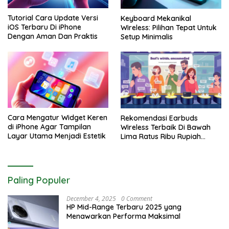
Tutorial Cara Update Versi
Keyboard Mekanikal
iOS Terbaru Di iPhone
Wireless: Pilihan Tepat Untuk
Dengan Aman Dan Praktis
Setup Minimalis
Cara Mengatur Widget Keren
Rekomendasi Earbuds
di iPhone Agar Tampilan
Wireless Terbaik Di Bawah
Layar Utama Menjadi Estetik
Lima Ratus Ribu Rupiah
Paling Awet
Paling Populer
December 4, 2025
0 Comment
HP Mid-Range Terbaru 2025 yang
Menawarkan Performa Maksimal