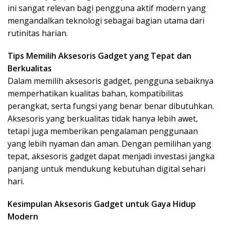
ini sangat relevan bagi pengguna aktif modern yang
mengandalkan teknologi sebagai bagian utama dari
rutinitas harian.
Tips Memilih Aksesoris Gadget yang Tepat dan
Berkualitas
Dalam memilih aksesoris gadget, pengguna sebaiknya
memperhatikan kualitas bahan, kompatibilitas
perangkat, serta fungsi yang benar benar dibutuhkan.
Aksesoris yang berkualitas tidak hanya lebih awet,
tetapi juga memberikan pengalaman penggunaan
yang lebih nyaman dan aman. Dengan pemilihan yang
tepat, aksesoris gadget dapat menjadi investasi jangka
panjang untuk mendukung kebutuhan digital sehari
hari.
Kesimpulan Aksesoris Gadget untuk Gaya Hidup
Modern