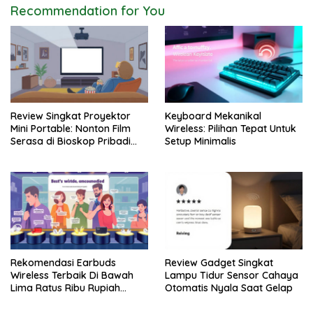
Recommendation for You
Review Singkat Proyektor
Keyboard Mekanikal
Mini Portable: Nonton Film
Wireless: Pilihan Tepat Untuk
Serasa di Bioskop Pribadi
Setup Minimalis
Rumah
Rekomendasi Earbuds
Review Gadget Singkat
Wireless Terbaik Di Bawah
Lampu Tidur Sensor Cahaya
Lima Ratus Ribu Rupiah
Otomatis Nyala Saat Gelap
Paling Awet