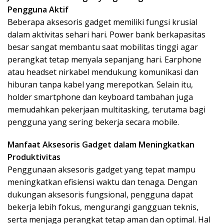
Pengguna Aktif
Beberapa aksesoris gadget memiliki fungsi krusial
dalam aktivitas sehari hari. Power bank berkapasitas
besar sangat membantu saat mobilitas tinggi agar
perangkat tetap menyala sepanjang hari. Earphone
atau headset nirkabel mendukung komunikasi dan
hiburan tanpa kabel yang merepotkan. Selain itu,
holder smartphone dan keyboard tambahan juga
memudahkan pekerjaan multitasking, terutama bagi
pengguna yang sering bekerja secara mobile.
Manfaat Aksesoris Gadget dalam Meningkatkan
Produktivitas
Penggunaan aksesoris gadget yang tepat mampu
meningkatkan efisiensi waktu dan tenaga. Dengan
dukungan aksesoris fungsional, pengguna dapat
bekerja lebih fokus, mengurangi gangguan teknis,
serta menjaga perangkat tetap aman dan optimal. Hal