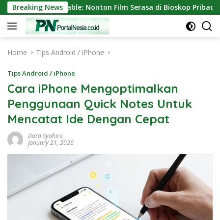
Skip
Mini Portable: Nonton Film Serasa di Bioskop Pribadi Rumah
Breaking News
to
content
Home
Tips Android / iPhone
Tips Android / iPhone
Cara iPhone Mengoptimalkan
Penggunaan Quick Notes Untuk
Mencatat Ide Dengan Cepat
Dara Syahira
January 21, 2026