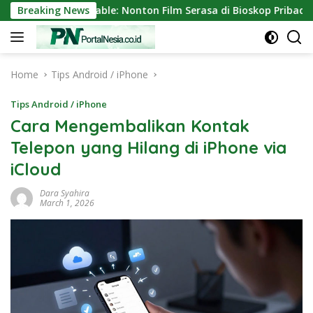
Skip
Mini Portable: Nonton Film Serasa di Bioskop Pribadi Rumah
Breaking News
to
content
Home
Tips Android / iPhone
Tips Android / iPhone
Cara Mengembalikan Kontak
Telepon yang Hilang di iPhone via
iCloud
Dara Syahira
March 1, 2026