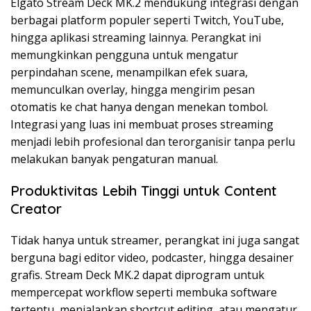
Elgato Stream Deck MK.2 mendukung integrasi dengan
berbagai platform populer seperti Twitch, YouTube,
hingga aplikasi streaming lainnya. Perangkat ini
memungkinkan pengguna untuk mengatur
perpindahan scene, menampilkan efek suara,
memunculkan overlay, hingga mengirim pesan
otomatis ke chat hanya dengan menekan tombol.
Integrasi yang luas ini membuat proses streaming
menjadi lebih profesional dan terorganisir tanpa perlu
melakukan banyak pengaturan manual.
Produktivitas Lebih Tinggi untuk Content
Creator
Tidak hanya untuk streamer, perangkat ini juga sangat
berguna bagi editor video, podcaster, hingga desainer
grafis. Stream Deck MK.2 dapat diprogram untuk
mempercepat workflow seperti membuka software
tertentu, menjalankan shortcut editing, atau mengatur