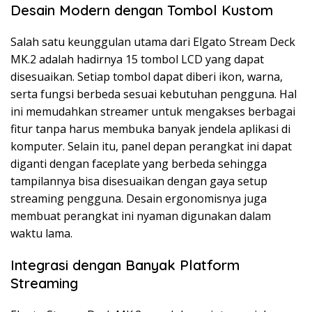
Desain Modern dengan Tombol Kustom
Salah satu keunggulan utama dari Elgato Stream Deck
MK.2 adalah hadirnya 15 tombol LCD yang dapat
disesuaikan. Setiap tombol dapat diberi ikon, warna,
serta fungsi berbeda sesuai kebutuhan pengguna. Hal
ini memudahkan streamer untuk mengakses berbagai
fitur tanpa harus membuka banyak jendela aplikasi di
komputer. Selain itu, panel depan perangkat ini dapat
diganti dengan faceplate yang berbeda sehingga
tampilannya bisa disesuaikan dengan gaya setup
streaming pengguna. Desain ergonomisnya juga
membuat perangkat ini nyaman digunakan dalam
waktu lama.
Integrasi dengan Banyak Platform
Streaming