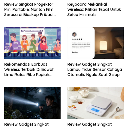
Review Singkat Proyektor
Keyboard Mekanikal
Mini Portable: Nonton Film
Wireless: Pilihan Tepat Untuk
Serasa di Bioskop Pribadi
Setup Minimalis
Rumah
Rekomendasi Earbuds
Review Gadget Singkat
Wireless Terbaik Di Bawah
Lampu Tidur Sensor Cahaya
Lima Ratus Ribu Rupiah
Otomatis Nyala Saat Gelap
Paling Awet
Review Gadget Singkat
Review Gadget Singkat: