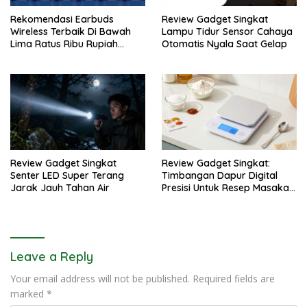
Rekomendasi Earbuds
Review Gadget Singkat
Wireless Terbaik Di Bawah
Lampu Tidur Sensor Cahaya
Lima Ratus Ribu Rupiah
Otomatis Nyala Saat Gelap
Paling Awet
Review Gadget Singkat
Review Gadget Singkat:
Senter LED Super Terang
Timbangan Dapur Digital
Jarak Jauh Tahan Air
Presisi Untuk Resep Masakan
Anda
Leave a Reply
Your email address will not be published.
Required fields are
marked
*