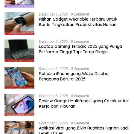
December 6, 2025
0 Comment
Pilihan Gadget Wearable Terbaru untuk
Bantu Tingkatkan Produktivitas Harian
December 6, 2025
0 Comment
Laptop Gaming Terbaik 2025 yang Punya
Performa Tinggi Tapi Tetap Dingin
December 6, 2025
0 Comment
Rahasia iPhone yang Wajib Dicoba
Pengguna Baru di 2025
December 6, 2025
0 Comment
Review Gadget Multifungsi yang Cocok untuk
Kerja dan Hiburan
December 6, 2025
0 Comment
Aplikasi Viral yang Bikin Rutinitas Harian Jadi
Lebih Efisien