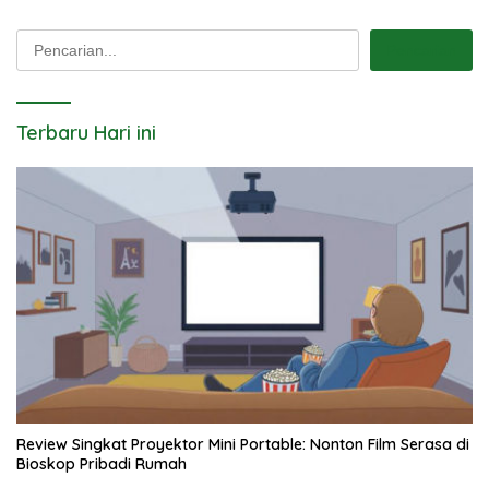
Pencarian
Pencarian
Terbaru Hari ini
Review Singkat Proyektor Mini Portable: Nonton Film Serasa di
Bioskop Pribadi Rumah