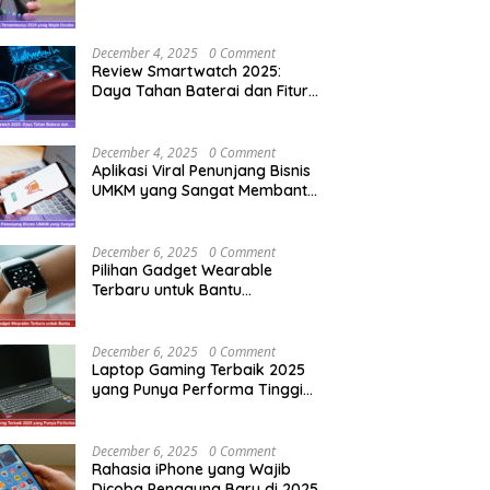
Pengguna Baru
December 4, 2025
0 Comment
Review Smartwatch 2025:
Daya Tahan Baterai dan Fitur
Olahraga Terupdate
December 4, 2025
0 Comment
Aplikasi Viral Penunjang Bisnis
UMKM yang Sangat Membantu
Pemula
December 6, 2025
0 Comment
Pilihan Gadget Wearable
Terbaru untuk Bantu
Tingkatkan Produktivitas
Harian
December 6, 2025
0 Comment
Laptop Gaming Terbaik 2025
yang Punya Performa Tinggi
Tapi Tetap Dingin
December 6, 2025
0 Comment
Rahasia iPhone yang Wajib
Dicoba Pengguna Baru di 2025