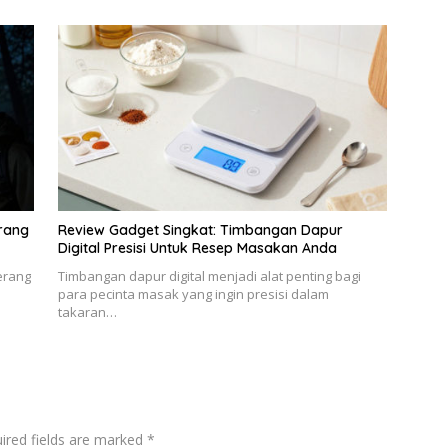
erang
Review Gadget Singkat: Timbangan Dapur
Digital Presisi Untuk Resep Masakan Anda
erang
Timbangan dapur digital menjadi alat penting bagi
para pecinta masak yang ingin presisi dalam
takaran…
ired fields are marked
*