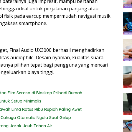
 baterainya juga impresif, mampu bertahan
hingga ideal untuk perjalanan panjang atau
ol fisik pada earcup mempermudah navigasi musik
engakses smartphone.
get, Final Audio UX3000 berhasil menghadirkan
tas audiophile. Desain nyaman, kualitas suara
buatnya pilihan tepat bagi pengguna yang mencari
geluarkan biaya tinggi.
nton Film Serasa di Bioskop Pribadi Rumah
Untuk Setup Minimalis
awah Lima Ratus Ribu Rupiah Paling Awet
 Cahaya Otomatis Nyala Saat Gelap
rang Jarak Jauh Tahan Air