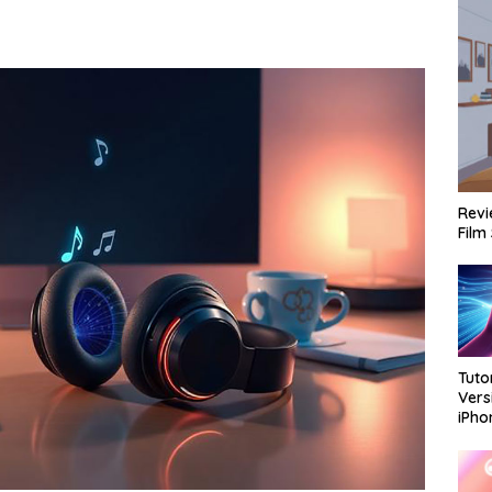
Revi
Film
Tuto
Vers
iPh
Dan 