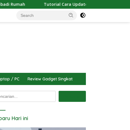
Tutorial Cara Update Versi iOS Terbaru Di iPhone Denga
ptop / PC
Review Gadget Singkat
arian
Pencarian
baru Hari ini