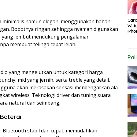
Car
in minimalis namun elegan, menggunakan bahan
Widg
angan. Bobotnya ringan sehingga nyaman digunakan
iPho
nga yang lembut mendukung pengalaman
Laya
Este
a membuat telinga cepat lelah.
Pal
dio yang mengejutkan untuk kategori harga
nchy, mid yang jernih, serta treble yang detail,
engguna akan merasakan sensasi mendengarkan ala
at wireless. Teknologi driver dan tuning suara
ara natural dan seimbang.
Baterai
 Bluetooth stabil dan cepat, memudahkan