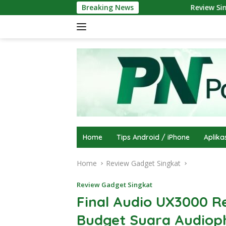
Skip
Breaking News
Review Singkat Proyektor
to
content
Home
Tips Android / iPhone
Aplika
Home
Review Gadget Singkat
Review Gadget Singkat
Final Audio UX3000 R
Budget Suara Audioph