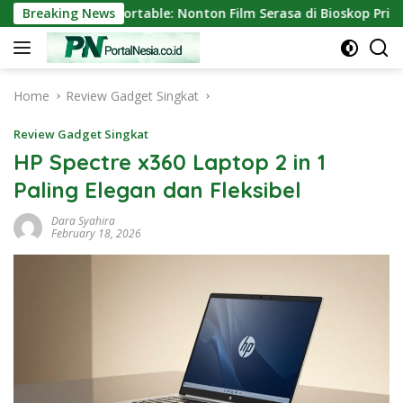
Skip
tor Mini Portable: Nonton Film Serasa di Bioskop Pribadi Rumah
Breaking News
to
content
Home
Review Gadget Singkat
Review Gadget Singkat
HP Spectre x360 Laptop 2 in 1
Paling Elegan dan Fleksibel
Dara Syahira
February 18, 2026