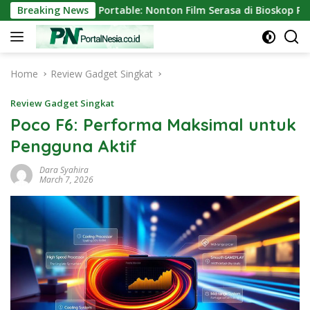
Skip
ektor Mini Portable: Nonton Film Serasa di Bioskop Pribadi Ru
Breaking News
to
content
Home
Review Gadget Singkat
Review Gadget Singkat
Poco F6: Performa Maksimal untuk
Pengguna Aktif
Dara Syahira
March 7, 2026