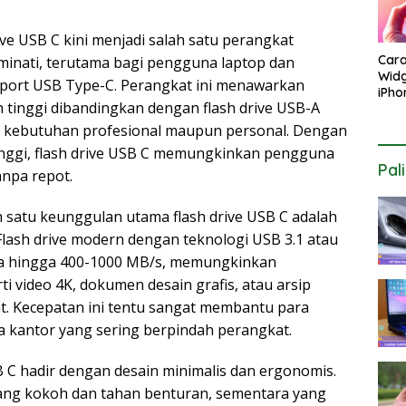
ive USB C kini menjadi salah satu perangkat
Car
minati, terutama bagi pengguna laptop dan
Widg
ort USB Type-C. Perangkat ini menawarkan
iPho
h tinggi dibandingkan dengan flash drive USB-A
Laya
Este
k kebutuhan profesional maupun personal. Dengan
tinggi, flash drive USB C memungkinkan pengguna
Pal
npa repot.
 satu keunggulan utama flash drive USB C adalah
lash drive modern dengan teknologi USB 3.1 atau
ca hingga 400-1000 MB/s, memungkinkan
i video 4K, dokumen desain grafis, atau arsip
t. Kecepatan ini tentu sangat membantu para
ja kantor yang sering berpindah perangkat.
B C hadir dengan desain minimalis dan ergonomis.
ang kokoh dan tahan benturan, sementara yang