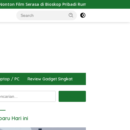
 di Bioskop Pribadi Rumah
Tutorial Cara Update Versi 
ptop / PC
Review Gadget Singkat
arian
Pencarian
baru Hari ini