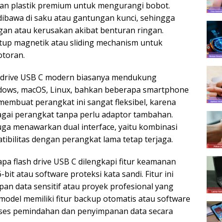
an plastik premium untuk mengurangi bobot.
dibawa di saku atau gantungan kunci, sehingga
gan atau kerusakan akibat benturan ringan.
up magnetik atau sliding mechanism untuk
otoran.
 drive USB C modern biasanya mendukung
ndows, macOS, Linux, bahkan beberapa smartphone
embuat perangkat ini sangat fleksibel, karena
bagai perangkat tanpa perlu adaptor tambahan.
 juga menawarkan dual interface, yaitu kombinasi
ibilitas dengan perangkat lama tetap terjaga.
pa flash drive USB C dilengkapi fitur keamanan
bit atau software proteksi kata sandi. Fitur ini
n data sensitif atau proyek profesional yang
 model memiliki fitur backup otomatis atau software
ses pemindahan dan penyimpanan data secara