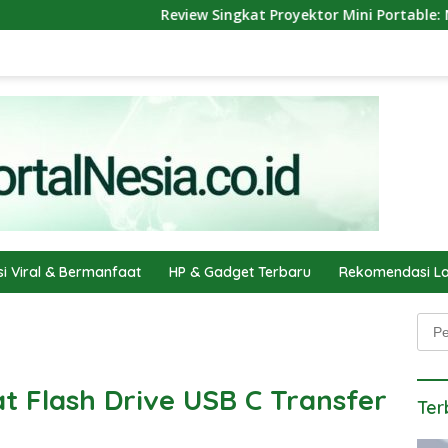
Review Singkat Proyektor Mini Portable: Nonton Film Serasa
si Viral & Bermanfaat
HP & Gadget Terbaru
Rekomendasi La
Penc
t Flash Drive USB C Transfer
Ter