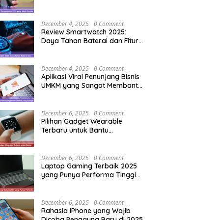
Pengguna Baru
December 4, 2025
0 Comment
Review Smartwatch 2025:
Daya Tahan Baterai dan Fitur
Olahraga Terupdate
December 4, 2025
0 Comment
Aplikasi Viral Penunjang Bisnis
UMKM yang Sangat Membantu
Pemula
December 6, 2025
0 Comment
Pilihan Gadget Wearable
Terbaru untuk Bantu
Tingkatkan Produktivitas
Harian
December 6, 2025
0 Comment
Laptop Gaming Terbaik 2025
yang Punya Performa Tinggi
Tapi Tetap Dingin
December 6, 2025
0 Comment
Rahasia iPhone yang Wajib
Dicoba Pengguna Baru di 2025