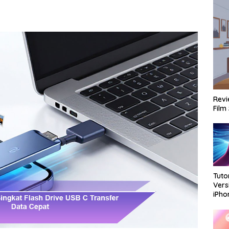
Revi
Film
Tuto
Vers
iPh
Dan 