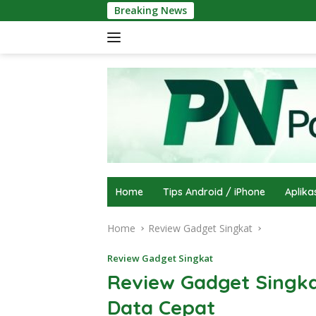
Skip
Breaking News
to
content
Home
Tips Android / iPhone
Aplika
Home
Review Gadget Singkat
Review Gadget Singkat
Review Gadget Singka
Data Cepat