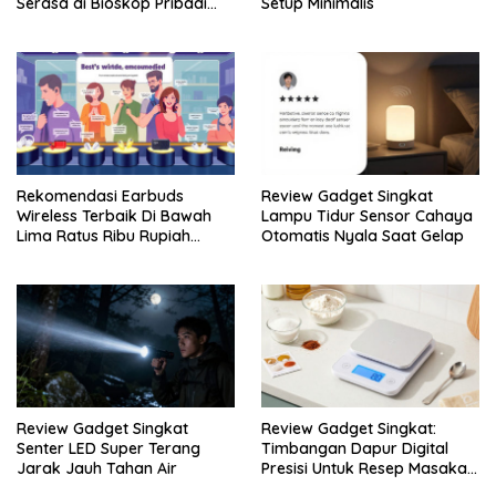
Serasa di Bioskop Pribadi
Setup Minimalis
Rumah
Rekomendasi Earbuds
Review Gadget Singkat
Wireless Terbaik Di Bawah
Lampu Tidur Sensor Cahaya
Lima Ratus Ribu Rupiah
Otomatis Nyala Saat Gelap
Paling Awet
Review Gadget Singkat
Review Gadget Singkat:
Senter LED Super Terang
Timbangan Dapur Digital
Jarak Jauh Tahan Air
Presisi Untuk Resep Masakan
Anda