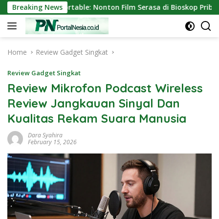
Skip
or Mini Portable: Nonton Film Serasa di Bioskop Pribadi Rumah
Breaking News
to
content
Home
Review Gadget Singkat
Review Gadget Singkat
Review Mikrofon Podcast Wireless
Review Jangkauan Sinyal Dan
Kualitas Rekam Suara Manusia
Dara Syahira
February 15, 2026