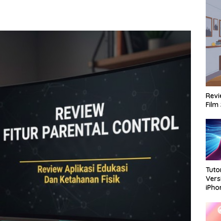
Revi
Film
Tuto
Vers
iPh
Dan 