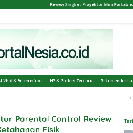
Review Singkat Proyektor Mini Portable: Nonton Film Serasa 
si Viral & Bermanfaat
HP & Gadget Terbaru
Rekomendasi La
Penc
tur Parental Control Review
Ter
Ketahanan Fisik