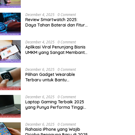
Pengguna Baru
December 4, 2025
0 Comment
Review Smartwatch 2025:
Daya Tahan Baterai dan Fitur
Olahraga Terupdate
December 4, 2025
0 Comment
Aplikasi Viral Penunjang Bisnis
UMKM yang Sangat Membantu
Pemula
December 6, 2025
0 Comment
Pilihan Gadget Wearable
Terbaru untuk Bantu
Tingkatkan Produktivitas
Harian
December 6, 2025
0 Comment
Laptop Gaming Terbaik 2025
yang Punya Performa Tinggi
Tapi Tetap Dingin
December 6, 2025
0 Comment
Rahasia iPhone yang Wajib
Dicoba Pengguna Baru di 2025