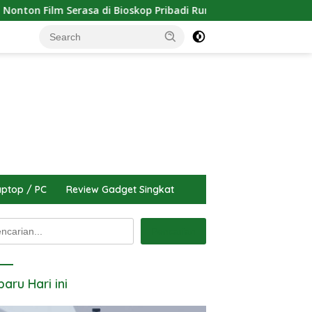
di Bioskop Pribadi Rumah
Tutorial Cara Update Versi i
ptop / PC
Review Gadget Singkat
arian
Pencarian
baru Hari ini