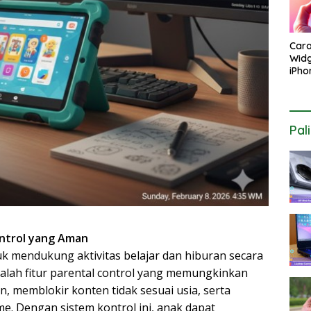
Car
Widg
iPho
Laya
Este
Pal
ontrol yang Aman
uk mendukung aktivitas belajar dan hiburan secara
alah fitur parental control yang memungkinkan
 memblokir konten tidak sesuai usia, serta
me. Dengan sistem kontrol ini, anak dapat