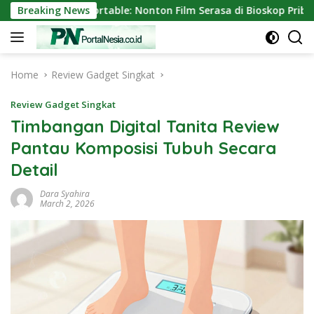
Skip
or Mini Portable: Nonton Film Serasa di Bioskop Pribadi Rumah
Breaking News
to
content
Home
Review Gadget Singkat
Review Gadget Singkat
Timbangan Digital Tanita Review
Pantau Komposisi Tubuh Secara
Detail
Dara Syahira
March 2, 2026