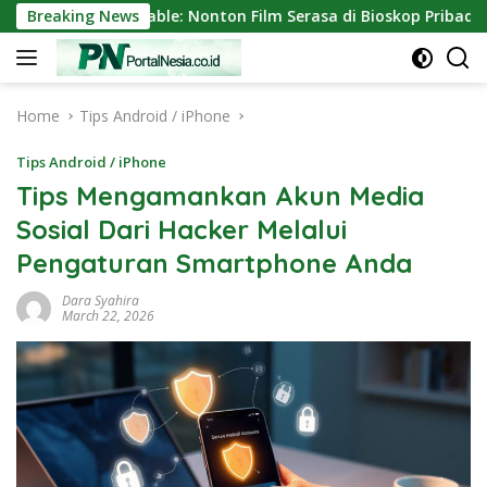
Skip
ini Portable: Nonton Film Serasa di Bioskop Pribadi Rumah
Breaking News
to
content
Home
Tips Android / iPhone
Tips Android / iPhone
Tips Mengamankan Akun Media
Sosial Dari Hacker Melalui
Pengaturan Smartphone Anda
Dara Syahira
March 22, 2026