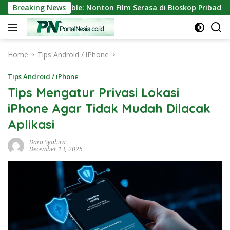
Skip
 Mini Portable: Nonton Film Serasa di Bioskop Pribadi Rumah
Breaking News
to
content
Home
Tips Android / iPhone
Tips Android / iPhone
Tips Mengatur Privasi Lokasi
iPhone Agar Tidak Mudah Dilacak
Aplikasi
Dara Syahira
December 13, 2025