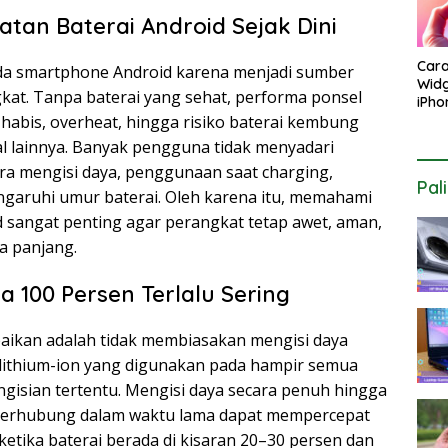
tan Baterai Android Sejak Dini
Car
da smartphone Android karena menjadi sumber
Widg
kat. Tanpa baterai yang sehat, performa ponsel
iPho
Laya
 habis, overheat, hingga risiko baterai kembung
Este
 lainnya. Banyak pengguna tidak menyadari
ara mengisi daya, penggunaan saat charging,
Pal
garuhi umur baterai. Oleh karena itu, memahami
d sangat penting agar perangkat tetap awet, aman,
a panjang.
a 100 Persen Terlalu Sering
abaikan adalah tidak membiasakan mengisi daya
i lithium-ion yang digunakan pada hampir semua
gisian tertentu. Mengisi daya secara penuh hingga
terhubung dalam waktu lama dapat mempercepat
a ketika baterai berada di kisaran 20–30 persen dan