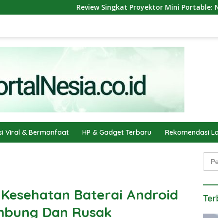
Review Singkat Proyektor Mini Portable: Nonton Film Serasa 
si Viral & Bermanfaat
HP & Gadget Terbaru
Rekomendasi La
Penc
 Kesehatan Baterai Android
Ter
mbung Dan Rusak