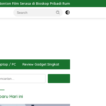
di Bioskop Pribadi Rumah
Tutorial Cara Update Versi i
ptop / PC
Review Gadget Singkat
arian
Pencarian
baru Hari ini