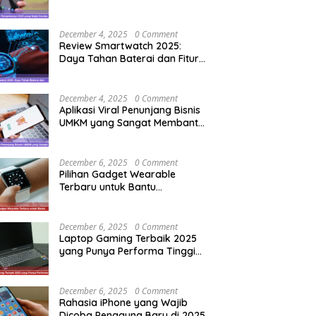
Pengguna Baru
December 4, 2025
0 Comment
Review Smartwatch 2025:
Daya Tahan Baterai dan Fitur
Olahraga Terupdate
December 4, 2025
0 Comment
Aplikasi Viral Penunjang Bisnis
UMKM yang Sangat Membantu
Pemula
December 6, 2025
0 Comment
Pilihan Gadget Wearable
Terbaru untuk Bantu
Tingkatkan Produktivitas
Harian
December 6, 2025
0 Comment
Laptop Gaming Terbaik 2025
yang Punya Performa Tinggi
Tapi Tetap Dingin
December 6, 2025
0 Comment
Rahasia iPhone yang Wajib
Dicoba Pengguna Baru di 2025