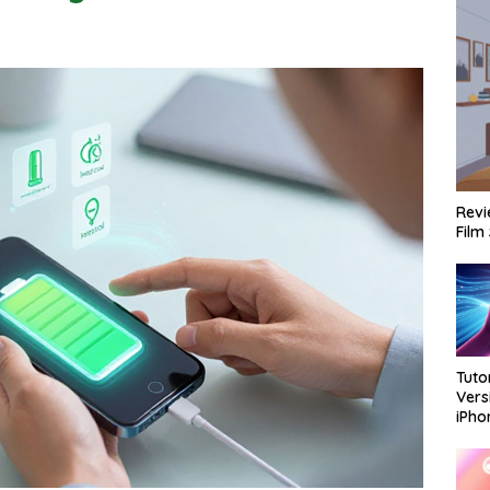
Revi
Film
Tuto
Vers
iPh
Dan 