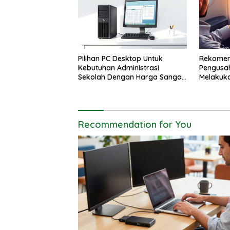
Pilihan PC Desktop Untuk
Rekomen
Kebutuhan Administrasi
Pengusa
Sekolah Dengan Harga Sangat
Melakuka
Murah
Recommendation for You