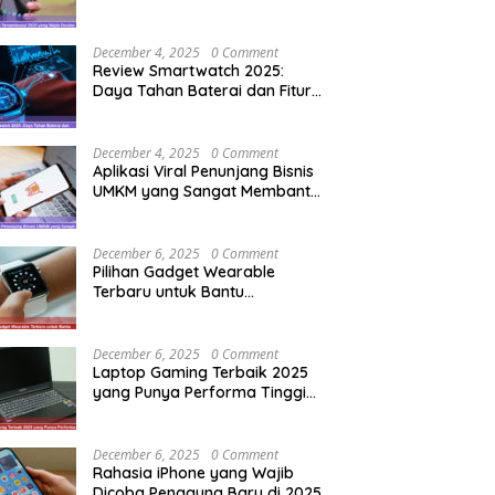
Pengguna Baru
December 4, 2025
0 Comment
Review Smartwatch 2025:
Daya Tahan Baterai dan Fitur
Olahraga Terupdate
December 4, 2025
0 Comment
Aplikasi Viral Penunjang Bisnis
UMKM yang Sangat Membantu
Pemula
December 6, 2025
0 Comment
Pilihan Gadget Wearable
Terbaru untuk Bantu
Tingkatkan Produktivitas
Harian
December 6, 2025
0 Comment
Laptop Gaming Terbaik 2025
yang Punya Performa Tinggi
Tapi Tetap Dingin
December 6, 2025
0 Comment
Rahasia iPhone yang Wajib
Dicoba Pengguna Baru di 2025