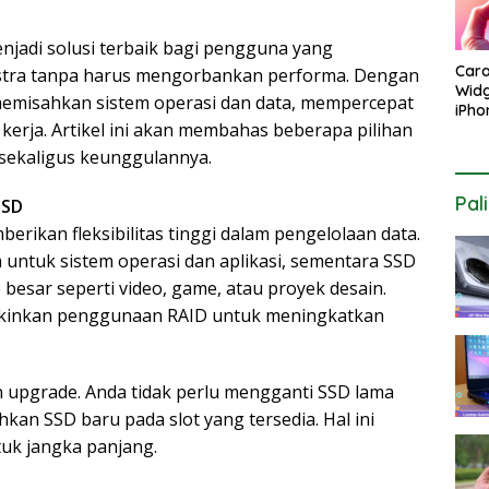
njadi solusi terbaik bagi pengguna yang
Car
tra tanpa harus mengorbankan performa. Dengan
Widg
emisahkan sistem operasi dan data, mempercepat
iPho
i kerja. Artikel ini akan membahas beberapa pilihan
Laya
Este
sekaligus keunggulannya.
Pal
SSD
erikan fleksibilitas tinggi dalam pengelolaan data.
ntuk sistem operasi dan aplikasi, sementara SSD
besar seperti video, game, atau proyek desain.
ungkinkan penggunaan RAID untuk meningkatkan
upgrade. Anda tidak perlu mengganti SSD lama
an SSD baru pada slot yang tersedia. Hal ini
tuk jangka panjang.