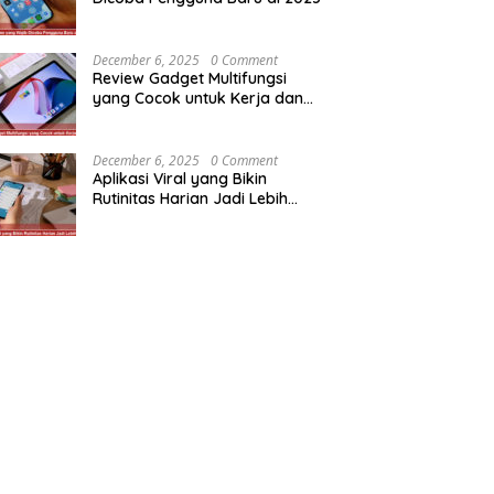
December 6, 2025
0 Comment
Review Gadget Multifungsi
yang Cocok untuk Kerja dan
Hiburan
December 6, 2025
0 Comment
Aplikasi Viral yang Bikin
Rutinitas Harian Jadi Lebih
Efisien