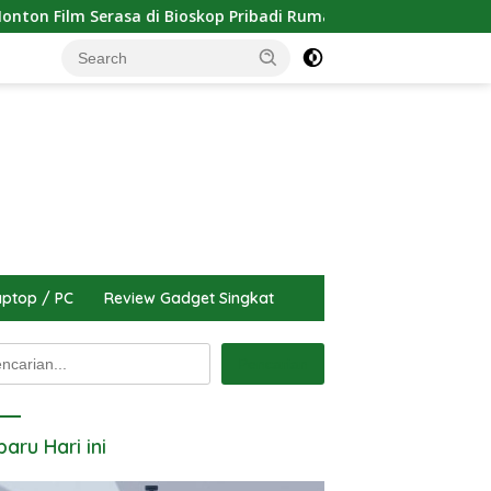
i Bioskop Pribadi Rumah
Tutorial Cara Update Versi iO
ptop / PC
Review Gadget Singkat
arian
Pencarian
baru Hari ini