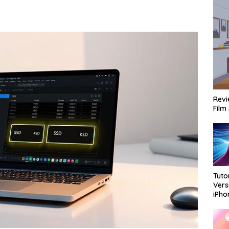
Revi
Film
Tuto
Vers
iPh
Dan 