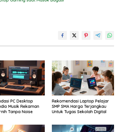
aptop Gaming saat Masuk Bagasi
dasi PC Desktop
Rekomendasi Laptop Pelajar
udio Musik Rekaman
SMP SMA Harga Terjangkau
rnih Tanpa Noise
Untuk Tugas Sekolah Digital