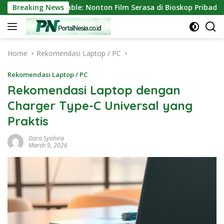
Skip
ini Portable: Nonton Film Serasa di Bioskop Pribadi Rumah
Breaking News
to
content
Home
Rekomendasi Laptop / PC
Rekomendasi Laptop / PC
Rekomendasi Laptop dengan
Charger Type-C Universal yang
Praktis
Dara Syahira
March 9, 2026